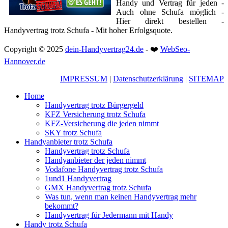
Handy und Vertrag für jeden -
Auch ohne Schufa möglich -
Hier direkt bestellen -
Handyvertrag trotz Schufa - Mit hoher Erfolgsquote.
Copyright © 2025
dein-Handyvertrag24.de
- ❤️
WebSeo-
Hannover.de
IMPRESSUM
|
Datenschutzerklärung
|
SITEMAP
Home
Handyvertrag trotz Bürgergeld
KFZ Versicherung trotz Schufa
KFZ-Versicherung die jeden nimmt
SKY trotz Schufa
Handyanbieter trotz Schufa
Handyvertrag trotz Schufa
Handyanbieter der jeden nimmt
Vodafone Handyvertrag trotz Schufa
1und1 Handyvertrag
GMX Handyvertrag trotz Schufa
Was tun, wenn man keinen Handyvertrag mehr
bekommt?
Handyvertrag für Jedermann mit Handy
Handy trotz Schufa